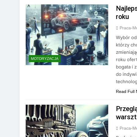
Najlep
roku
Praca-M
Wybór odp
którzy ch
zmieniają
roku ofer
MOTORYZACJA
bogata i 
do indyw
technolog
Read Full
Przegl
warsz
Praca-M