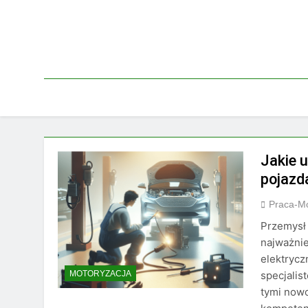
Skip
to
content
Jakie 
pojazd
Praca-M
Przemysł
najważnie
elektrycz
specjalis
MOTORYZACJA
tymi nowo