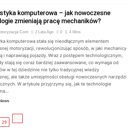
styka komputerowa – jak nowoczesne
logie zmieniają pracę mechaników?
otoryzacja.com
2 Lata Ago
0
4 Mins
yka komputerowa stała się nieodłącznym elementem
nej motoryzacji, rewolucjonizując sposób, w jaki mechanicy
ą i naprawiają pojazdy. Wraz z postępem technologicznym,
y stają się coraz bardziej zaawansowane, co wymaga od
tów w tej dziedzinie nie tylko tradycyjnej wiedzy
nej, ale także umiejętności obsługi nowoczesnych narzędzi
cznych. W artykule przyjrzymy się, jak te technologie
 na…
 News
29