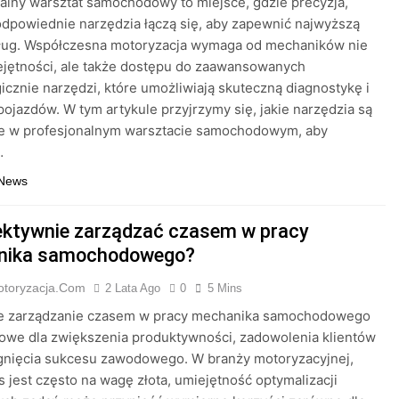
alny warsztat samochodowy to miejsce, gdzie precyzja,
odpowiednie narzędzia łączą się, aby zapewnić najwyższą
sług. Współczesna motoryzacja wymaga od mechaników nie
ejętności, ale także dostępu do zaawansowanych
icznie narzędzi, które umożliwiają skuteczną diagnostykę i
ojazdów. W tym artykule przyjrzymy się, jakie narzędzia są
e w profesjonalnym warsztacie samochodowym, aby
…
 News
ektywnie zarządzać czasem w pracy
nika samochodowego?
otoryzacja.com
2 Lata Ago
0
5 Mins
e zarządzanie czasem w pracy mechanika samochodowego
zowe dla zwiększenia produktywności, zadowolenia klientów
ągnięcia sukcesu zawodowego. W branży motoryzacyjnej,
s jest często na wagę złota, umiejętność optymalizacji