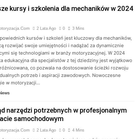
sze kursy i szkolenia dla mechaników w 2024
otoryzacja.com
2 Lata Ago
0
3 Mins
owiednich kursów i szkoleń jest kluczowy dla mechaników,
cą rozwijać swoje umiejętności i nadążać za dynamicznie
cymi się technologiami w branży motoryzacyjnej. W 2024
ta edukacyjna dla specjalistów z tej dziedziny jest wyjątkowo
zróżnicowana, co pozwala na dostosowanie ścieżki rozwoju
idualnych potrzeb i aspiracji zawodowych. Nowoczesne
ie w motoryzacji…
 News
ąd narzędzi potrzebnych w profesjonalnym
tacie samochodowym
otoryzacja.com
2 Lata Ago
0
4 Mins