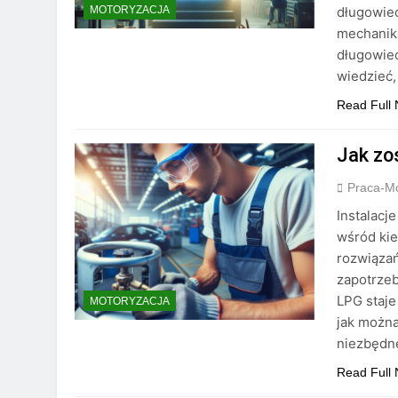
długowiec
MOTORYZACJA
mechanika
długowiec
wiedzieć
Read Full
Jak zos
Praca-M
Instalacj
wśród kie
rozwiąza
zapotrzeb
LPG staje
MOTORYZACJA
jak można
niezbęd
Read Full