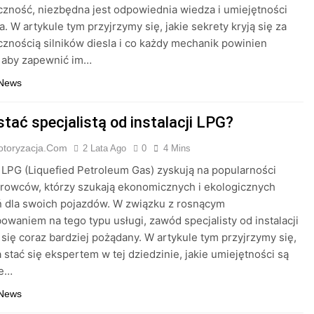
zność, niezbędna jest odpowiednia wiedza i umiejętności
. W artykule tym przyjrzymy się, jakie sekrety kryją się za
znością silników diesla i co każdy mechanik powinien
, aby zapewnić im…
 News
tać specjalistą od instalacji LPG?
otoryzacja.com
2 Lata Ago
0
4 Mins
e LPG (Liquefied Petroleum Gas) zyskują na popularności
rowców, którzy szukają ekonomicznych i ekologicznych
ń dla swoich pojazdów. W związku z rosnącym
owaniem na tego typu usługi, zawód specjalisty od instalacji
 się coraz bardziej pożądany. W artykule tym przyjrzymy się,
 stać się ekspertem w tej dziedzinie, jakie umiejętności są
ne…
 News