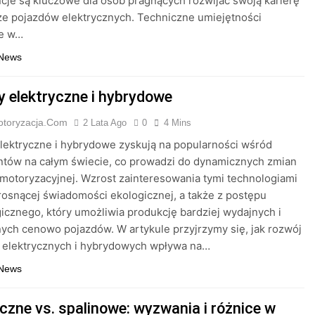
je są kluczowe dla osób pragnących rozwijać swoją karierę
e pojazdów elektrycznych. Techniczne umiejętności
e w…
 News
y elektryczne i hybrydowe
otoryzacja.com
2 Lata Ago
0
4 Mins
lektryczne i hybrydowe zyskują na popularności wśród
tów na całym świecie, co prowadzi do dynamicznych zmian
motoryzacyjnej. Wzrost zainteresowania tymi technologiami
rosnącej świadomości ekologicznej, a także z postępu
icznego, który umożliwia produkcję bardziej wydajnych i
ych cenowo pojazdów. W artykule przyjrzymy się, jak rozwój
 elektrycznych i hybrydowych wpływa na…
 News
czne vs. spalinowe: wyzwania i różnice w