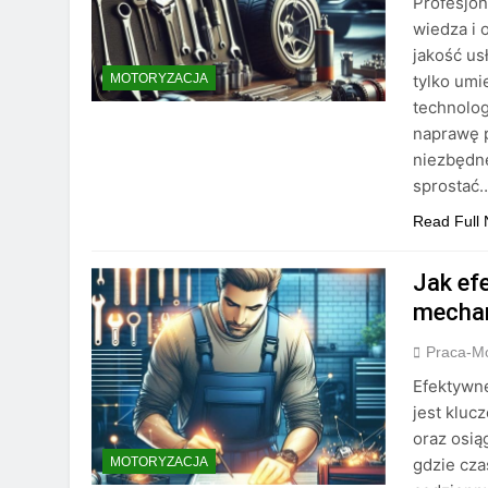
Profesjon
wiedza i 
jakość u
tylko umi
MOTORYZACJA
technolog
naprawę p
niezbędn
sprostać
Read Full
Jak ef
mecha
Praca-M
Efektywn
jest kluc
oraz osi
gdzie cza
MOTORYZACJA