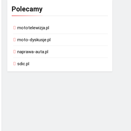
Polecamy
mototelewizja.pl
moto-dyskusje.pl
naprawa-auta.pl
sdic.pl