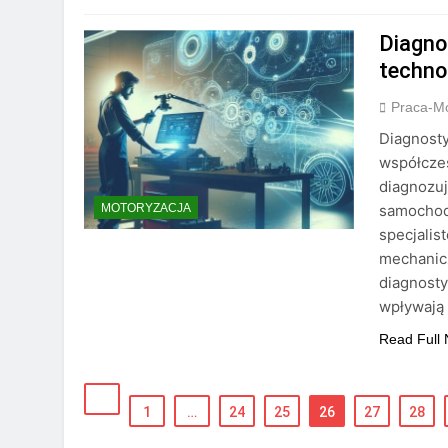
Diagno
techno
Praca-M
Diagnost
współczes
diagnozuj
samochod
MOTORYZACJA
specjalis
mechanicz
diagnosty
wpływają
Read Full
1
…
24
25
26
27
28