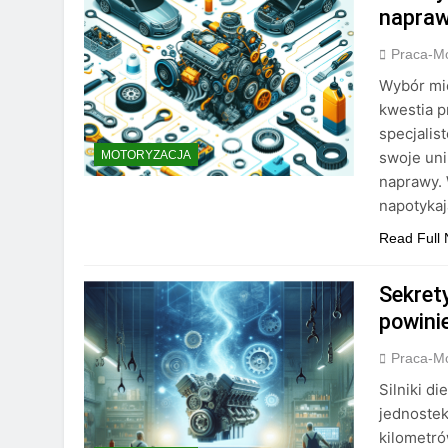
napra
Praca-M
Wybór mię
kwestia p
specjalis
swoje uni
MOTORYZACJA
naprawy. 
napotykaj
Read Full
Sekret
powini
Praca-M
Silniki di
jednostek
kilometró