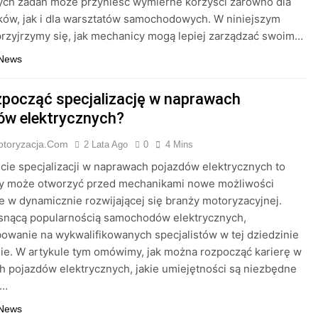
ych zadań może przynieść wymierne korzyści zarówno dla
ów, jak i dla warsztatów samochodowych. W niniejszym
przyjrzymy się, jak mechanicy mogą lepiej zarządzać swoim…
 News
zpocząć specjalizację w naprawach
ów elektrycznych?
otoryzacja.com
2 Lata Ago
0
4 Mins
ie specjalizacji w naprawach pojazdów elektrycznych to
óry może otworzyć przed mechanikami nowe możliwości
w dynamicznie rozwijającej się branży motoryzacyjnej.
osnącą popularnością samochodów elektrycznych,
owanie na wykwalifikowanych specjalistów w tej dziedzinie
nie. W artykule tym omówimy, jak można rozpocząć karierę w
 pojazdów elektrycznych, jakie umiejętności są niezbędne
e…
 News