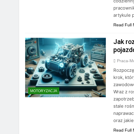
codzienn
pracownik
artykule 
Read Full
Jak ro
pojazd
Praca-M
Rozpoczęc
krok, kt
zawodowe 
Wraz z r
MOTORYZACJA
zapotrzeb
stale roś
naprawach
oraz jaki
Read Full