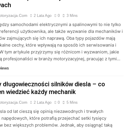
wach
otoryzacja.com
2 Lata Ago
0
3 Mins
dzy samochodami elektrycznymi a spalinowymi to nie tylko
referencji użytkownika, ale także wyzwanie dla mechaników i
tów zajmujących się ich naprawą. Oba typy pojazdów mają
kalne cechy, które wpływają na sposób ich serwisowania i
W tym artykule przyjrzymy się różnicom i wyzwaniom, jakie
ą profesjonaliści w branży motoryzacyjnej, pracując z tymi…
 News
y długowieczności silników diesla – co
en wiedzieć każdy mechanik
otoryzacja.com
2 Lata Ago
0
5 Mins
esla od lat cieszą się opinią niezawodnych i trwałych
 napędowych, które potrafią przejechać setki tysięcy
w bez większych problemów. Jednak, aby osiągnąć taką