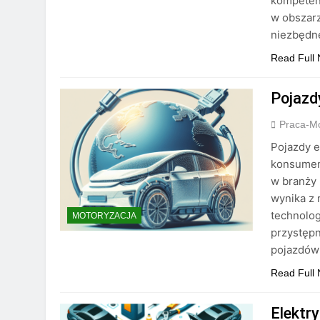
kompetenc
w obszarz
niezbędn
Read Full
Pojazd
Praca-M
Pojazdy e
konsumen
w branży 
wynika z 
technolog
MOTORYZACJA
przystępn
pojazdów
Read Full
Elektry