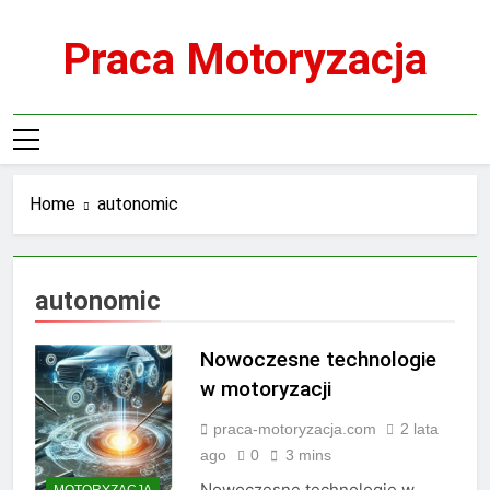
Skip
to
Praca Motoryzacja
content
Home
autonomic
autonomic
Nowoczesne technologie
w motoryzacji
praca-motoryzacja.com
2 lata
ago
0
3 mins
Nowoczesne technologie w
MOTORYZACJA