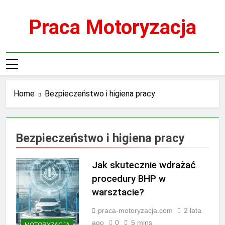
Skip
to
Praca Motoryzacja
content
Home
Bezpieczeństwo i higiena pracy
Bezpieczeństwo i higiena pracy
Jak skutecznie wdrażać
procedury BHP w
warsztacie?
praca-motoryzacja.com
2 lata
ago
0
5 mins
MOTORYZACJA