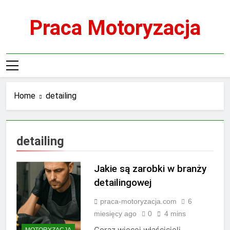
Skip
to
Praca Motoryzacja
content
Home
detailing
detailing
Jakie są zarobki w branży
detailingowej
praca-motoryzacja.com
6
miesięcy ago
0
4 mins
Coraz więcej właścicieli
MOTORYZACJA