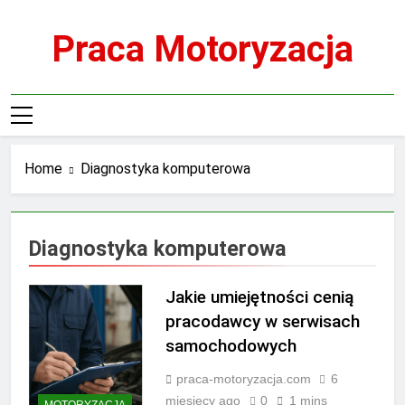
Skip
to
Praca Motoryzacja
content
Home
Diagnostyka komputerowa
Diagnostyka komputerowa
Jakie umiejętności cenią
pracodawcy w serwisach
samochodowych
praca-motoryzacja.com
6
miesięcy ago
0
1 mins
MOTORYZACJA