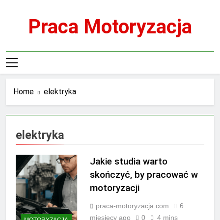
Skip
to
Praca Motoryzacja
content
Home
elektryka
elektryka
Jakie studia warto
skończyć, by pracować w
motoryzacji
praca-motoryzacja.com
6
miesięcy ago
0
4 mins
MOTORYZACJA