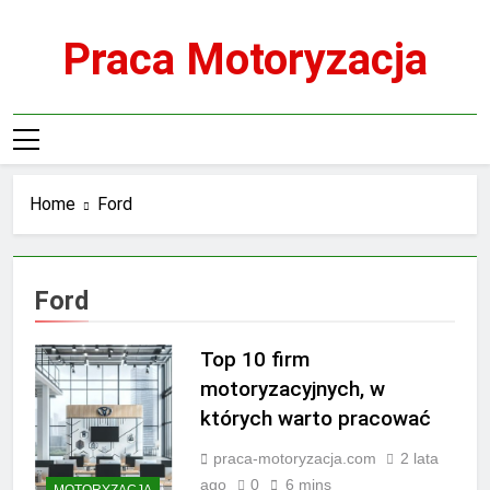
Skip
to
Praca Motoryzacja
content
Home
Ford
Ford
Top 10 firm
motoryzacyjnych, w
których warto pracować
praca-motoryzacja.com
2 lata
ago
0
6 mins
MOTORYZACJA