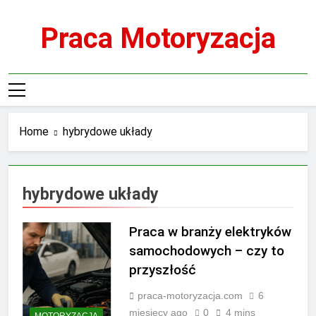
Skip
to
Praca Motoryzacja
content
Home
hybrydowe układy
hybrydowe układy
Praca w branży elektryków
samochodowych – czy to
przyszłość
praca-motoryzacja.com
6
miesięcy ago
0
4 mins
MOTORYZACJA