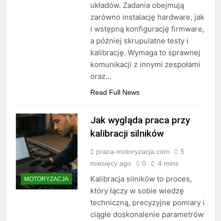
układów. Zadania obejmują
zarówno instalację hardware, jak
i wstępną konfigurację firmware,
a później skrupulatne testy i
kalibrację. Wymaga to sprawnej
komunikacji z innymi zespołami
oraz…
Read Full News
Jak wygląda praca przy
kalibracji silników
praca-motoryzacja.com
5
miesięcy ago
0
4 mins
Kalibracja silników to proces,
MOTORYZACJA
który łączy w sobie wiedzę
techniczną, precyzyjne pomiary i
ciągłe doskonalenie parametrów