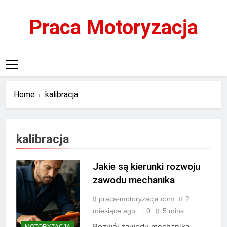
Skip
to
Praca Motoryzacja
content
Home
kalibracja
kalibracja
Jakie są kierunki rozwoju
zawodu mechanika
praca-motoryzacja.com
2
miesiące ago
0
5 mins
Rozwój zawodu mechanika
MOTORYZACJA