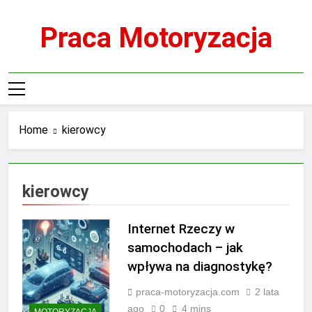
Skip
to
Praca Motoryzacja
content
Home
kierowcy
kierowcy
Internet Rzeczy w
samochodach – jak
wpływa na diagnostykę?
praca-motoryzacja.com
2 lata
ago
0
4 mins
MOTORYZACJA