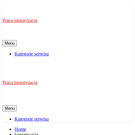
Skip
to
content
Praca motoryzacja
Menu
Kategorie serwisu
Praca motoryzacja
Menu
Kategorie serwisu
Home
konserwacja