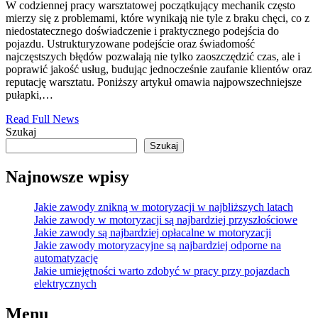
W codziennej pracy warsztatowej początkujący mechanik często
mierzy się z problemami, które wynikają nie tyle z braku chęci, co z
niedostatecznego doświadczenie i praktycznego podejścia do
pojazdu. Ustrukturyzowane podejście oraz świadomość
najczęstszych błędów pozwalają nie tylko zaoszczędzić czas, ale i
poprawić jakość usług, budując jednocześnie zaufanie klientów oraz
reputację warsztatu. Poniższy artykuł omawia najpowszechniejsze
pułapki,…
Read Full News
Szukaj
Szukaj
Najnowsze wpisy
Jakie zawody znikną w motoryzacji w najbliższych latach
Jakie zawody w motoryzacji są najbardziej przyszłościowe
Jakie zawody są najbardziej opłacalne w motoryzacji
Jakie zawody motoryzacyjne są najbardziej odporne na
automatyzację
Jakie umiejętności warto zdobyć w pracy przy pojazdach
elektrycznych
Menu