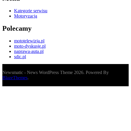
Kategorie serwisu
Motoryzacja
Polecamy
mototelewizja.pl
moto-dyskusje.pl
naprawa-auta.pl
sdic.pl
Newsmatic - News WordPress Theme 2026. Powered By
BlazeThemes
.