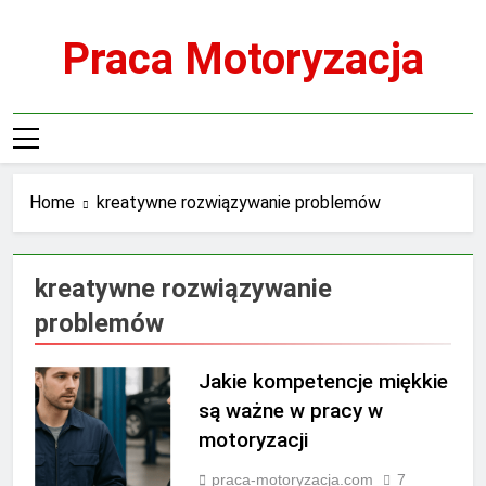
Skip
to
Praca Motoryzacja
content
Home
kreatywne rozwiązywanie problemów
kreatywne rozwiązywanie
problemów
Jakie kompetencje miękkie
są ważne w pracy w
motoryzacji
praca-motoryzacja.com
7