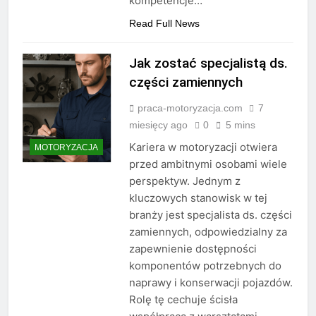
kompetencje…
Read Full News
Jak zostać specjalistą ds.
części zamiennych
praca-motoryzacja.com
7
miesięcy ago
0
5 mins
Kariera w motoryzacji otwiera
MOTORYZACJA
przed ambitnymi osobami wiele
perspektyw. Jednym z
kluczowych stanowisk w tej
branży jest specjalista ds. części
zamiennych, odpowiedzialny za
zapewnienie dostępności
komponentów potrzebnych do
naprawy i konserwacji pojazdów.
Rolę tę cechuje ścisła