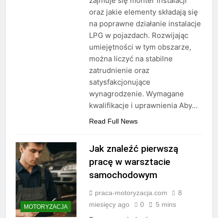
zajmuje się monter instalacji
oraz jakie elementy składają się
na poprawne działanie instalacje
LPG w pojazdach. Rozwijając
umiejętności w tym obszarze,
można liczyć na stabilne
zatrudnienie oraz
satysfakcjonujące
wynagrodzenie. Wymagane
kwalifikacje i uprawnienia Aby…
Read Full News
Jak znaleźć pierwszą
pracę w warsztacie
samochodowym
praca-motoryzacja.com
8
miesięcy ago
0
5 mins
MOTORYZACJA