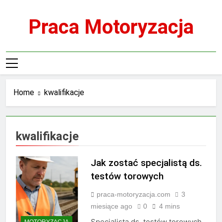
Skip
to
Praca Motoryzacja
content
Home
kwalifikacje
kwalifikacje
Jak zostać specjalistą ds.
testów torowych
praca-motoryzacja.com
3
miesiące ago
0
4 mins
Specjalista ds. testów torowych
MOTORYZACJA