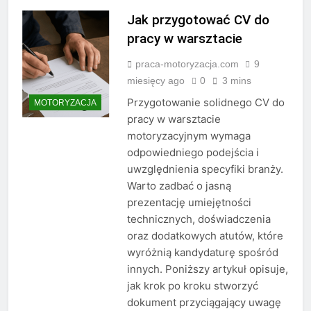
Jak przygotować CV do
pracy w warsztacie
praca-motoryzacja.com
9
miesięcy ago
0
3 mins
Przygotowanie solidnego CV do
MOTORYZACJA
pracy w warsztacie
motoryzacyjnym wymaga
odpowiedniego podejścia i
uwzględnienia specyfiki branży.
Warto zadbać o jasną
prezentację umiejętności
technicznych, doświadczenia
oraz dodatkowych atutów, które
wyróżnią kandydaturę spośród
innych. Poniższy artykuł opisuje,
jak krok po kroku stworzyć
dokument przyciągający uwagę