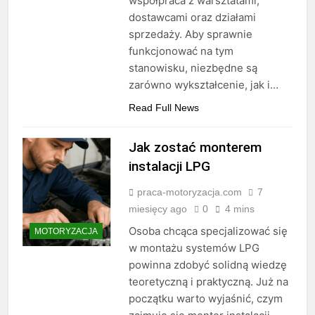
współpraca z warsztatami,
dostawcami oraz działami
sprzedaży. Aby sprawnie
funkcjonować na tym
stanowisku, niezbędne są
zarówno wykształcenie, jak i…
Read Full News
Jak zostać monterem
instalacji LPG
praca-motoryzacja.com
7
miesięcy ago
0
4 mins
Osoba chcąca specjalizować się
MOTORYZACJA
w montażu systemów LPG
powinna zdobyć solidną wiedzę
teoretyczną i praktyczną. Już na
początku warto wyjaśnić, czym