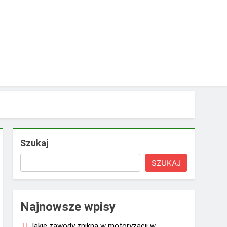
Szukaj
SZUKAJ
Najnowsze wpisy
Jakie zawody znikną w motoryzacji w