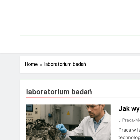
Skip
to
content
Home
laboratorium badań
laboratorium badań
Jak wy
Praca-M
Praca w l
technolog