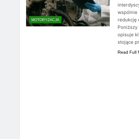
interdysc
wspólnie 
redukcję 
MOTORYZACJA
Poniższy 
opisuje k
stojące p
Read Full