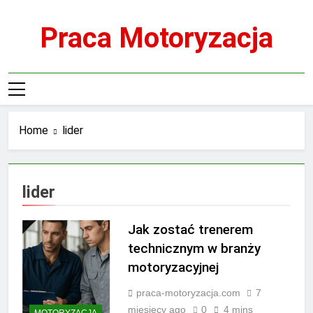
Skip
to
Praca Motoryzacja
content
Home
lider
lider
Jak zostać trenerem
technicznym w branży
motoryzacyjnej
praca-motoryzacja.com
7
miesięcy ago
0
4 mins
MOTORYZACJA