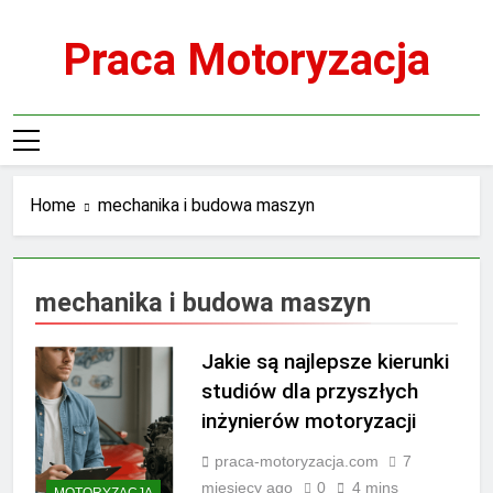
Skip
to
Praca Motoryzacja
content
Home
mechanika i budowa maszyn
mechanika i budowa maszyn
Jakie są najlepsze kierunki
studiów dla przyszłych
inżynierów motoryzacji
praca-motoryzacja.com
7
miesięcy ago
0
4 mins
MOTORYZACJA