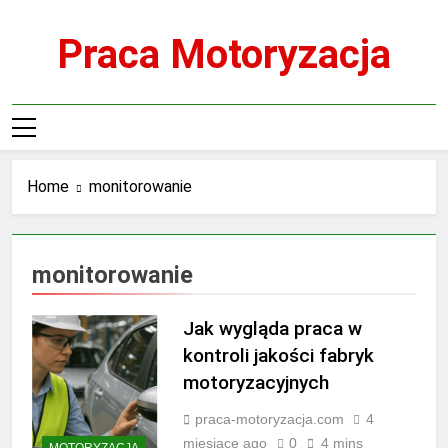
Skip
to
Praca Motoryzacja
content
Home
monitorowanie
monitorowanie
Jak wygląda praca w
kontroli jakości fabryk
motoryzacyjnych
praca-motoryzacja.com
4
miesiące ago
0
4 mins
MOTORYZACJA