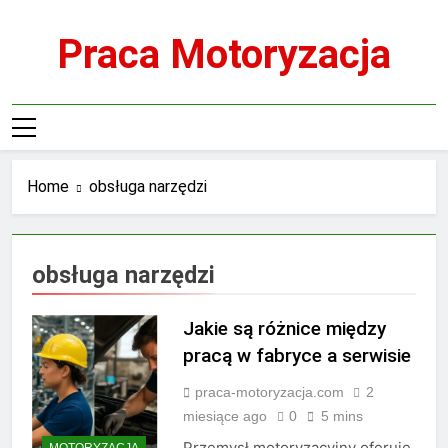
Skip
to
Praca Motoryzacja
content
Home
obsługa narzędzi
obsługa narzędzi
Jakie są różnice między
pracą w fabryce a serwisie
praca-motoryzacja.com
2
miesiące ago
0
5 mins
Przemysł motoryzacyjny oferuje
MOTORYZACJA