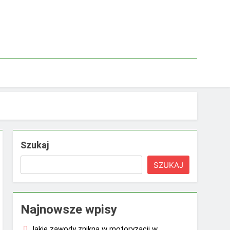
Szukaj
SZUKAJ
Najnowsze wpisy
Jakie zawody znikną w motoryzacji w