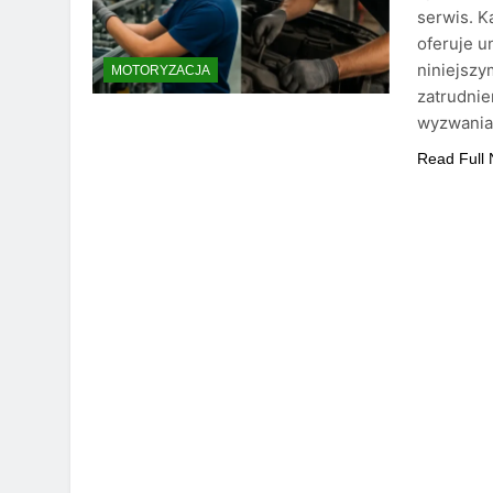
serwis. K
oferuje u
niniejszy
MOTORYZACJA
zatrudnie
wyzwania 
Read Full