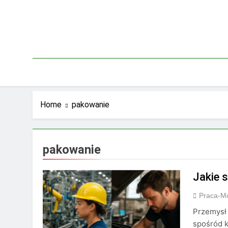
Skip
to
content
Home
pakowanie
pakowanie
Jakie 
Praca-M
Przemysł
spośród k