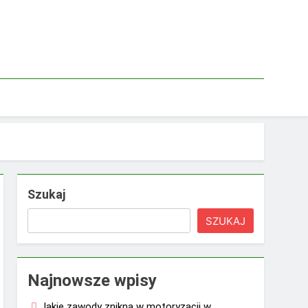
Szukaj
SZUKAJ
Najnowsze wpisy
Jakie zawody znikną w motoryzacji w