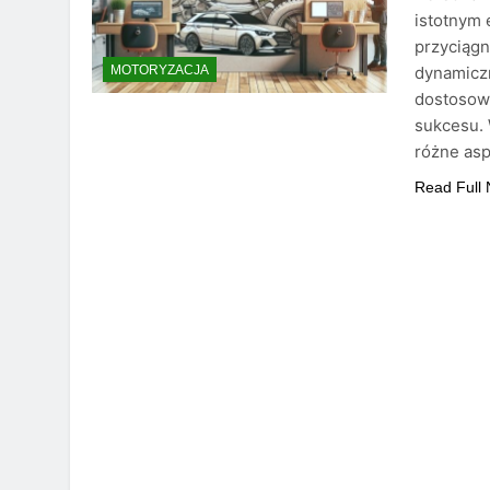
istotnym 
przyciągn
dynamicz
MOTORYZACJA
dostosowa
sukcesu. 
różne asp
Read Full