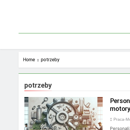
Skip
to
content
Home
potrzeby
potrzeby
Person
motory
Praca-M
Personali