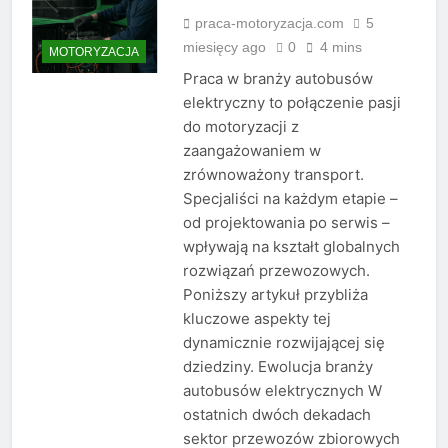
praca-motoryzacja.com
5
miesięcy ago
0
4 mins
MOTORYZACJA
Praca w branży autobusów
elektryczny to połączenie pasji
do motoryzacji z
zaangażowaniem w
zrównoważony transport.
Specjaliści na każdym etapie –
od projektowania po serwis –
wpływają na kształt globalnych
rozwiązań przewozowych.
Poniższy artykuł przybliża
kluczowe aspekty tej
dynamicznie rozwijającej się
dziedziny. Ewolucja branży
autobusów elektrycznych W
ostatnich dwóch dekadach
sektor przewozów zbiorowych