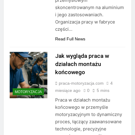
przemysłowym
skoncentrowanym na aluminium
i jego zastosowaniach.
Organizacja pracy w fabryce
części…
Read Full News
Jak wygląda praca w
działach montażu
końcowego
praca-motoryzacja.com
4
miesiące ago
0
5 mins
MOTORYZACJA
Praca w działach montażu
końcowego w przemyśle
motoryzacyjnym to dynamiczny
proces, łączący zaawansowane
technologie, precyzyjne