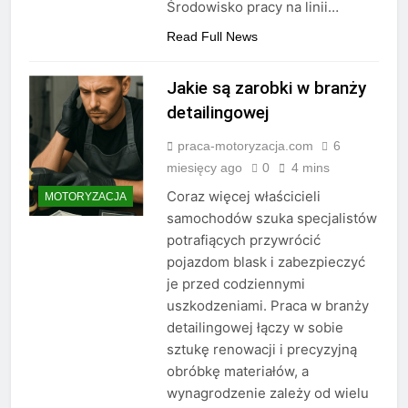
Środowisko pracy na linii…
Read Full News
Jakie są zarobki w branży
detailingowej
praca-motoryzacja.com
6
miesięcy ago
0
4 mins
Coraz więcej właścicieli
MOTORYZACJA
samochodów szuka specjalistów
potrafiących przywrócić
pojazdom blask i zabezpieczyć
je przed codziennymi
uszkodzeniami. Praca w branży
detailingowej łączy w sobie
sztukę renowacji i precyzyjną
obróbkę materiałów, a
wynagrodzenie zależy od wielu