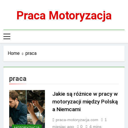
Skip
to
Praca Motoryzacja
content
Home
praca
praca
Jakie są różnice w pracy w
motoryzacji między Polską
a Niemcami
praca-motoryzacja.com
1
miesiąc ago
0
4 mins
MOTORYZACJA