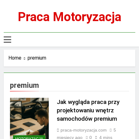
Skip
to
Praca Motoryzacja
content
Home
premium
premium
Jak wygląda praca przy
projektowaniu wnętrz
samochodów premium
praca-motoryzacja.com
5
miesięcy ago
0
4 mins
MOTORYZACJA