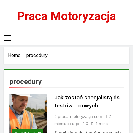
Skip
to
Praca Motoryzacja
content
Home
procedury
procedury
Jak zostać specjalistą ds.
testów torowych
praca-motoryzacja.com
2
miesiące ago
0
4 mins
Specjalista ds. testów torowych
MOTORYZACJA