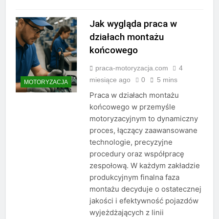
Jak wygląda praca w
działach montażu
końcowego
praca-motoryzacja.com
4
miesiące ago
0
5 mins
MOTORYZACJA
Praca w działach montażu
końcowego w przemyśle
motoryzacyjnym to dynamiczny
proces, łączący zaawansowane
technologie, precyzyjne
procedury oraz współpracę
zespołową. W każdym zakładzie
produkcyjnym finalna faza
montażu decyduje o ostatecznej
jakości i efektywność pojazdów
wyjeżdżających z linii