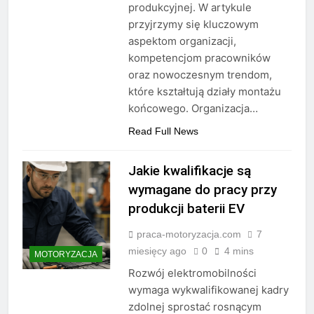
produkcyjnej. W artykule
przyjrzymy się kluczowym
aspektom organizacji,
kompetencjom pracowników
oraz nowoczesnym trendom,
które kształtują działy montażu
końcowego. Organizacja…
Read Full News
Jakie kwalifikacje są
wymagane do pracy przy
produkcji baterii EV
praca-motoryzacja.com
7
miesięcy ago
0
4 mins
MOTORYZACJA
Rozwój elektromobilności
wymaga wykwalifikowanej kadry
zdolnej sprostać rosnącym