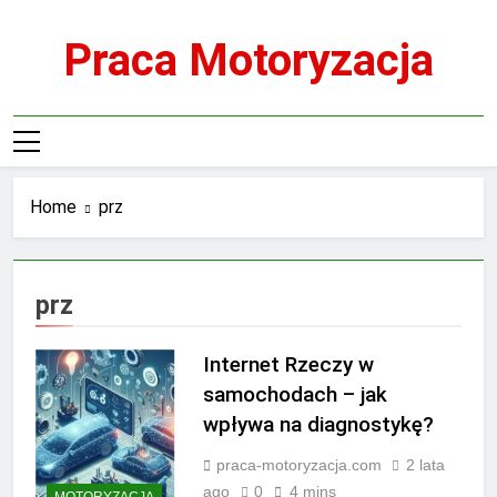
Skip
to
Praca Motoryzacja
content
Home
prz
prz
Internet Rzeczy w
samochodach – jak
wpływa na diagnostykę?
praca-motoryzacja.com
2 lata
ago
0
4 mins
MOTORYZACJA