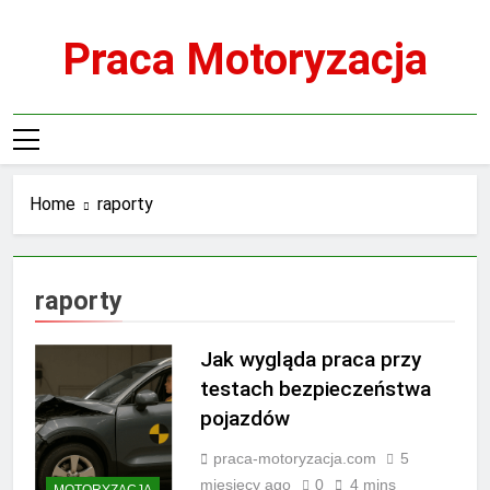
Skip
to
Praca Motoryzacja
content
Home
raporty
raporty
Jak wygląda praca przy
testach bezpieczeństwa
pojazdów
praca-motoryzacja.com
5
miesięcy ago
0
4 mins
MOTORYZACJA