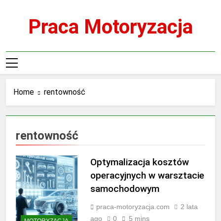
Skip
to
Praca Motoryzacja
content
Home
rentowność
rentowność
Optymalizacja kosztów
operacyjnych w warsztacie
samochodowym
praca-motoryzacja.com
2 lata
ago
0
5 mins
MOTORYZACJA