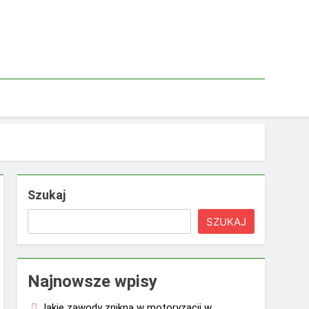
Szukaj
SZUKAJ
Najnowsze wpisy
Jakie zawody znikną w motoryzacji w