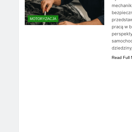
mechanik
bezpieczn
przedstaw
MOTORYZACJA
pracą w b
perspekt
samochod
dziedziny
Read Full