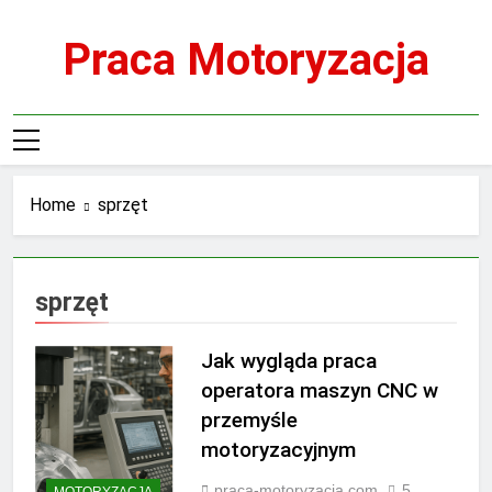
Skip
to
Praca Motoryzacja
content
Home
sprzęt
sprzęt
Jak wygląda praca
operatora maszyn CNC w
przemyśle
motoryzacyjnym
praca-motoryzacja.com
5
MOTORYZACJA