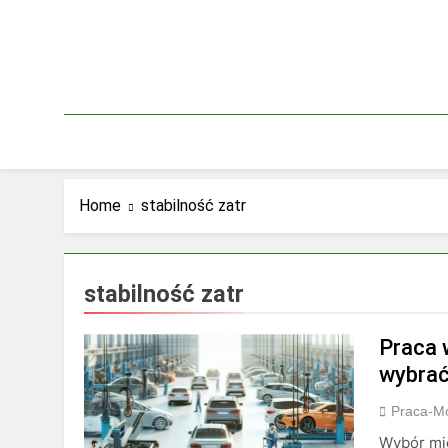
Skip
to
content
Home
stabilność zatr
stabilność zatr
Praca 
wybra
Praca-M
Wybór mię