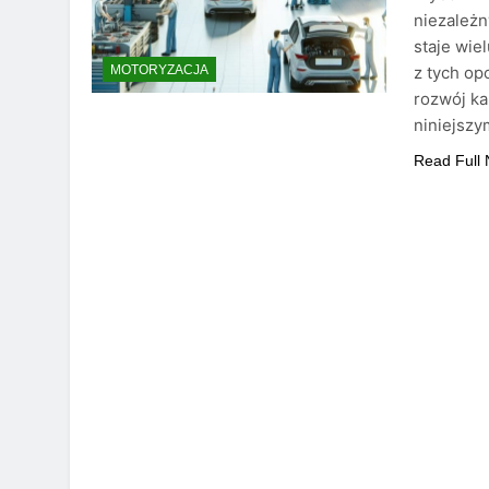
niezależ
staje wie
z tych op
MOTORYZACJA
rozwój ka
niniejszy
Read Full