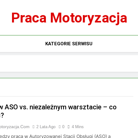
Praca Motoryzacja
KATEGORIE SERWISU
w ASO vs. niezależnym warsztacie – co
ć?
otoryzacja.com
2 Lata Ago
0
4 Mins
dzy pracą w Autoryzowanej Stacji Obsługi (ASO) a