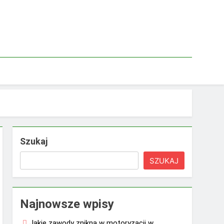
Szukaj
SZUKAJ
Najnowsze wpisy
Jakie zawody znikną w motoryzacji w