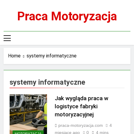
Skip
to
Praca Motoryzacja
content
Home
systemy informatyczne
systemy informatyczne
Jak wygląda praca w
logistyce fabryki
motoryzacyjnej
praca-motoryzacja.com
4
miesiące ago
0
4 mins
MOTORYZACJA