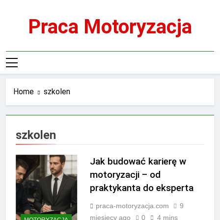
Skip
to
Praca Motoryzacja
content
Home
szkolen
szkolen
Jak budować karierę w
motoryzacji – od
praktykanta do eksperta
praca-motoryzacja.com
9
miesięcy ago
0
4 mins
MOTORYZACJA