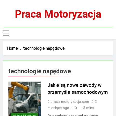
Skip
to
Praca Motoryzacja
content
Home
technologie napędowe
technologie napędowe
Jakie są nowe zawody w
przemyśle samochodowym
praca-motoryzacja.com
2
miesiące ago
0
3 mins
Dynamiczny rozwój sektora
MOTORYZACJA