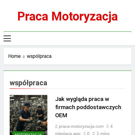
Skip
to
Praca Motoryzacja
content
Home
współpraca
współpraca
Jak wygląda praca w
firmach poddostawczych
OEM
praca-motoryzacja.com
4
miesiące ago
0
1 mins
MOTORYZACJA