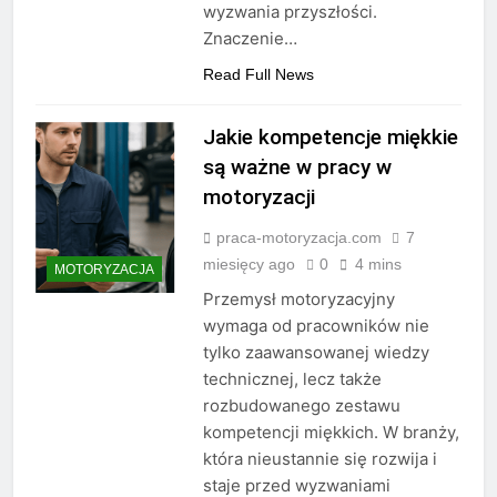
wyzwania przyszłości.
Znaczenie…
Read Full News
Jakie kompetencje miękkie
są ważne w pracy w
motoryzacji
praca-motoryzacja.com
7
miesięcy ago
0
4 mins
MOTORYZACJA
Przemysł motoryzacyjny
wymaga od pracowników nie
tylko zaawansowanej wiedzy
technicznej, lecz także
rozbudowanego zestawu
kompetencji miękkich. W branży,
która nieustannie się rozwija i
staje przed wyzwaniami