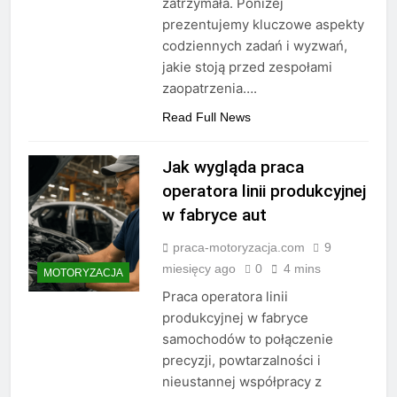
zatrzymała. Poniżej
prezentujemy kluczowe aspekty
codziennych zadań i wyzwań,
jakie stoją przed zespołami
zaopatrzenia….
Read Full News
Jak wygląda praca
operatora linii produkcyjnej
w fabryce aut
praca-motoryzacja.com
9
miesięcy ago
0
4 mins
MOTORYZACJA
Praca operatora linii
produkcyjnej w fabryce
samochodów to połączenie
precyzji, powtarzalności i
nieustannej współpracy z