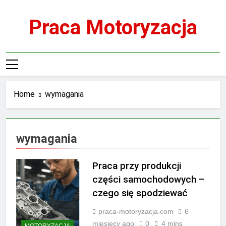
Skip
to
Praca Motoryzacja
content
Home
wymagania
wymagania
Praca przy produkcji
części samochodowych –
czego się spodziewać
praca-motoryzacja.com
6
miesięcy ago
0
4 mins
MOTORYZACJA