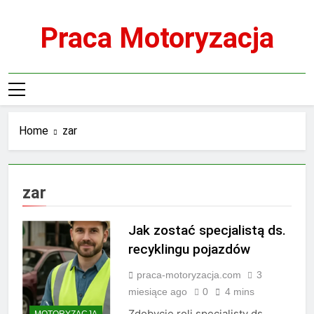
Skip
to
Praca Motoryzacja
content
Home
zar
zar
Jak zostać specjalistą ds.
recyklingu pojazdów
praca-motoryzacja.com
3
miesiące ago
0
4 mins
Zdobycie roli specjalisty ds.
MOTORYZACJA