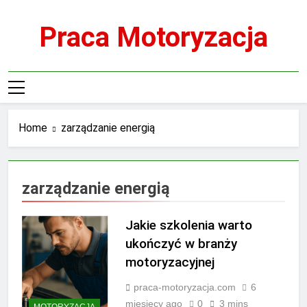
Skip
to
Praca Motoryzacja
content
Home
zarządzanie energią
zarządzanie energią
Jakie szkolenia warto
ukończyć w branży
motoryzacyjnej
praca-motoryzacja.com
6
miesięcy ago
0
3 mins
MOTORYZACJA