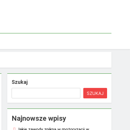
Szukaj
SZUKAJ
Najnowsze wpisy
Jakie zawody znikną w motoryzacji w