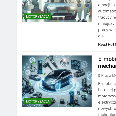
emocji i 
automatyz
tradycyjn
MOTORYZACJA
niniejszy
pracy w m
dla…
Read Full
E-mobi
mecha
Praca-M
E-mobilno
bardziej
motoryza
elektryc
MOTORYZACJA
nowych wy
technolog