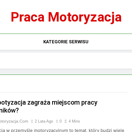
Praca Motoryzacja
KATEGORIE SERWISU
botyzacja zagraża miejscom pracy
ników?
otoryzacja.com
2 Lata Ago
0
4 Mins
ja w przemyśle motoryzacyjnym to temat, który budzi wiele