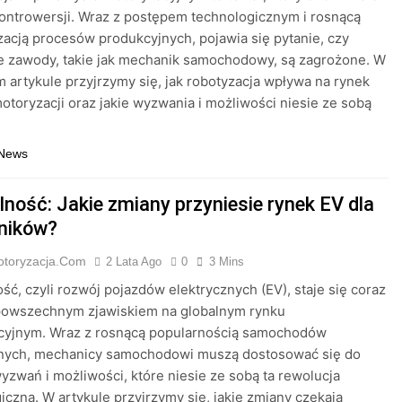
kontrowersji. Wraz z postępem technologicznym i rosnącą
acją procesów produkcyjnych, pojawia się pytanie, czy
e zawody, takie jak mechanik samochodowy, są zagrożone. W
m artykule przyjrzymy się, jak robotyzacja wpływa na rynek
otoryzacji oraz jakie wyzwania i możliwości niesie ze sobą
 News
lność: Jakie zmiany przyniesie rynek EV dla
ników?
otoryzacja.com
2 Lata Ago
0
3 Mins
ść, czyli rozwój pojazdów elektrycznych (EV), staje się coraz
 powszechnym zjawiskiem na globalnym rynku
cyjnym. Wraz z rosnącą popularnością samochodów
znych, mechanicy samochodowi muszą dostosować się do
zwań i możliwości, które niesie ze sobą ta rewolucja
iczna. W artykule przyjrzymy się, jakie zmiany czekają