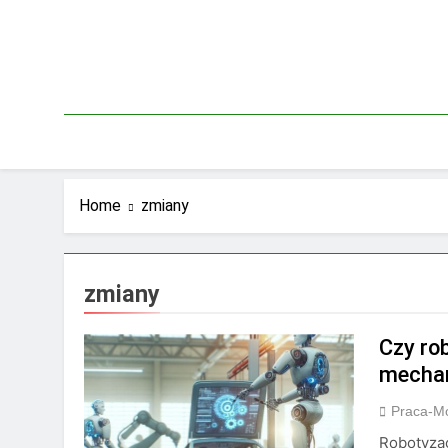
Skip
to
content
Home
zmiany
zmiany
Czy ro
mecha
Praca-M
Robotyzac