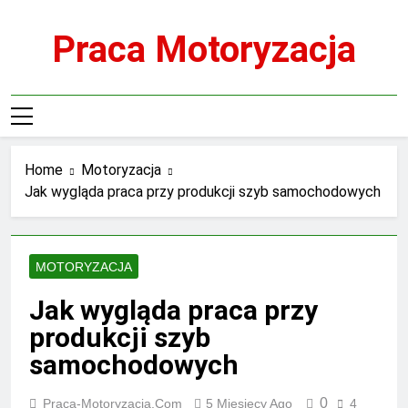
Skip
to
Praca Motoryzacja
content
Home
Motoryzacja
Jak wygląda praca przy produkcji szyb samochodowych
MOTORYZACJA
Jak wygląda praca przy
produkcji szyb
samochodowych
0
Praca-Motoryzacja.com
5 Miesięcy Ago
4