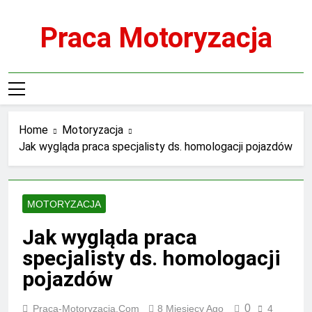
Skip
to
Praca Motoryzacja
content
Home
Motoryzacja
Jak wygląda praca specjalisty ds. homologacji pojazdów
MOTORYZACJA
Jak wygląda praca
specjalisty ds. homologacji
pojazdów
0
Praca-Motoryzacja.com
8 Miesięcy Ago
4