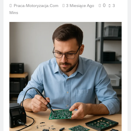
0
Praca-Motoryzacja.com
3 Miesiące Ago
3
Mins