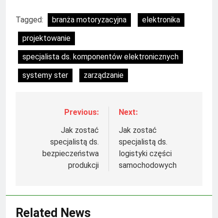
Tagged:
branża motoryzacyjna
elektronika
projektowanie
specjalista ds. komponentów elektronicznych
systemy ster
zarządzanie
Previous:
Next:
Nawigacja
wpisu
Jak zostać
Jak zostać
specjalistą ds.
specjalistą ds.
bezpieczeństwa
logistyki części
produkcji
samochodowych
Related News