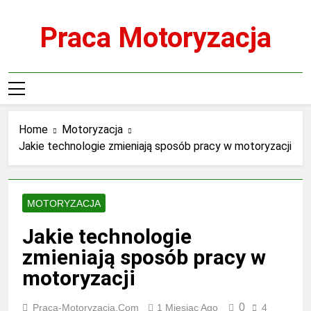
Skip
to
Praca Motoryzacja
content
Home
Motoryzacja
Jakie technologie zmieniają sposób pracy w motoryzacji
MOTORYZACJA
Jakie technologie
zmieniają sposób pracy w
motoryzacji
0
Praca-Motoryzacja.com
1 Miesiąc Ago
4