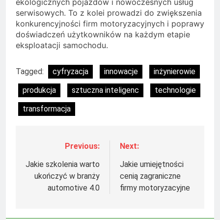
ekologicznych pojazdów i nowoczesnych usług
serwisowych. To z kolei prowadzi do zwiększenia
konkurencyjności firm motoryzacyjnych i poprawy
doświadczeń użytkowników na każdym etapie
eksploatacji samochodu.
Tagged:
cyfryzacja
innowacje
inżynierowie
produkcja
sztuczna inteligenc
technologie
transformacja
Previous:
Next:
Nawigacja
wpisu
Jakie szkolenia warto
Jakie umiejętności
ukończyć w branży
cenią zagraniczne
automotive 4.0
firmy motoryzacyjne