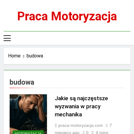
Skip
to
Praca Motoryzacja
content
Home
budowa
budowa
Jakie są najczęstsze
wyzwania w pracy
mechanika
praca-motoryzacja.com
7
miesięcy ago
0
4 mins
MOTORYZACJA