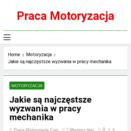
Skip
to
Praca Motoryzacja
content
Home
Motoryzacja
Jakie są najczęstsze wyzwania w pracy mechanika
MOTORYZACJA
Jakie są najczęstsze
wyzwania w pracy
mechanika
0
Praca-Motoryzacja.com
7 Miesięcy Ago
4