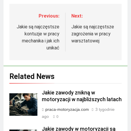
Previous:
Next:
Nawigacja
wpisu
Jakie są najczęstsze
Jakie są najczęstsze
kontuzje w pracy
zagrożenia w pracy
mechanika i jak ich
warsztatowej
unikać
Related News
Jakie zawody znikną w
motoryzacji w najbliższych latach
praca-motoryzacja.com
3 tygodnie
ago
0
Jakie zawody w motoryzacji są