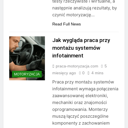
testy rzeczywiste i wirtualne, a
następnie analizują rezultaty, by
czynić motoryzację…
Read Full News
Jak wygląda praca przy
montażu systemów
infotainment
praca-motoryzacja.com
5
miesięcy ago
0
4 mins
MOTORYZACJA
Praca przy montażu systemów
infotainment wymaga połączenia
zaawansowanej elektroniki,
mechaniki oraz znajomości
oprogramowania. Monterzy
muszą łączyć poszczególne
komponenty z zachowaniem