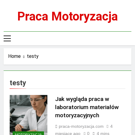
Skip
to
Praca Motoryzacja
content
Home
testy
testy
Jak wygląda praca w
laboratorium materiałów
motoryzacyjnych
praca-motoryzacja.com
4
miesiące ago
0
4 mins
MOTORYZACJA