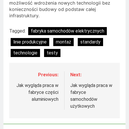
możliwość wdrożenia nowych technologii bez
konieczności budowy od podstaw całej
infrastruktury.
Tagged:
fabryka samochodów elektrycznych
linie produkcyjne
montaż
standardy
technologie
testy
Previous:
Next:
Nawigacja
wpisu
Jak wygląda praca w
Jak wygląda praca w
fabryce części
fabryce
aluminiowych
samochodów
użytkowych