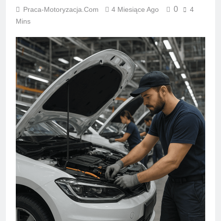
0
Praca-Motoryzacja.com
4 Miesiące Ago
4
Mins