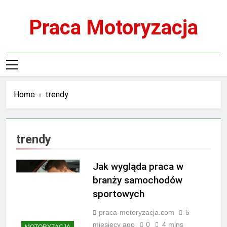
Skip
to
Praca Motoryzacja
content
Home
trendy
trendy
Jak wygląda praca w
branży samochodów
sportowych
praca-motoryzacja.com
5
miesięcy ago
0
4 mins
MOTORYZACJA