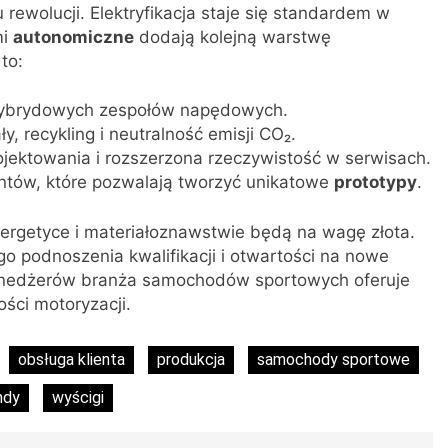
ewolucji. Elektryfikacja staje się standardem w
mi
autonomiczne
dodają kolejną warstwę
to:
 hybrydowych zespołów napędowych.
y, recykling i neutralność emisji CO₂.
ojektowania i rozszerzona rzeczywistość w serwisach.
ntów, które pozwalają tworzyć unikatowe
prototypy
.
nergetyce i materiałoznawstwie będą na wagę złota.
go podnoszenia kwalifikacji i otwartości na nowe
menedżerów branża samochodów sportowych oferuje
ści motoryzacji.
obsługa klienta
produkcja
samochody sportowe
ndy
wyścigi