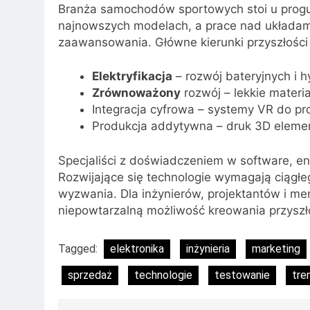
Branża samochodów sportowych stoi u progu r
najnowszych modelach, a prace nad układa
zaawansowania. Główne kierunki przyszłości 
Elektryfikacja
– rozwój bateryjnych i
Zrównoważony
rozwój – lekkie materiał
Integracja cyfrowa – systemy VR do pr
Produkcja addytywna – druk 3D eleme
Specjaliści z doświadczeniem w software, e
Rozwijające się technologie wymagają ciągłe
wyzwania. Dla inżynierów, projektantów i 
niepowtarzalną możliwość kreowania przyszło
Tagged:
elektronika
inżynieria
marketing
sprzedaż
technologie
testowanie
tre