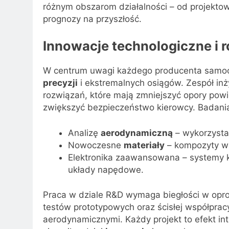
różnym obszarom działalności – od projektowan
prognozy na przyszłość.
Innowacje technologiczne i
W centrum uwagi każdego producenta samoc
precyzji
i ekstremalnych osiągów. Zespół in
rozwiązań, które mają zmniejszyć opory pow
zwiększyć bezpieczeństwo kierowcy. Badani
Analizę
aerodynamiczną
– wykorzystan
Nowoczesne
materiały
– kompozyty wę
Elektronika zaawansowana – systemy ko
układy napędowe.
Praca w dziale R&D wymaga biegłości w opr
testów prototypowych oraz ścisłej współprac
aerodynamicznymi. Każdy projekt to efekt int