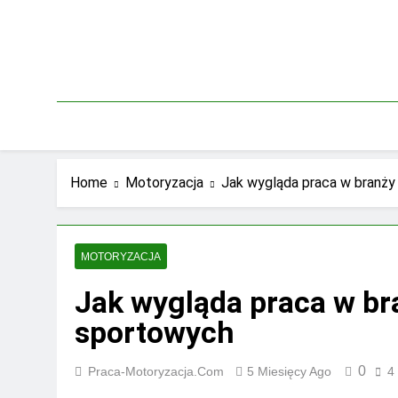
Skip
to
content
Home
Motoryzacja
Jak wygląda praca w branż
MOTORYZACJA
Jak wygląda praca w b
sportowych
0
Praca-Motoryzacja.com
5 Miesięcy Ago
4