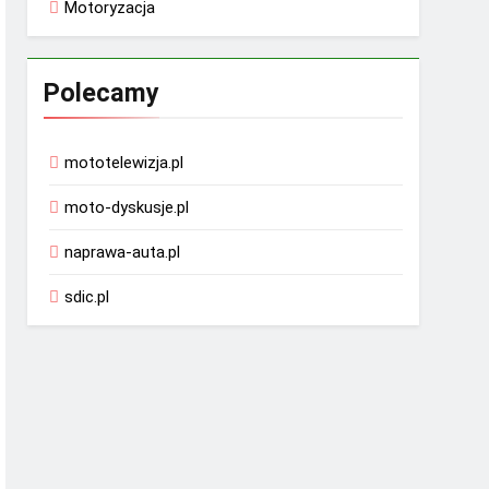
Motoryzacja
Polecamy
mototelewizja.pl
moto-dyskusje.pl
naprawa-auta.pl
sdic.pl