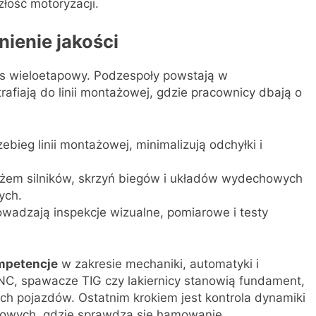
złość motoryzacji.
nienie jakości
s wieloetapowy. Podzespoły powstają w
afiają do linii montażowej, gdzie pracownicy dbają o
ebieg linii montażowej, minimalizują odchyłki i
tażem silników, skrzyń biegów i układów wydechowych
ych.
prowadzają inspekcje wizualne, pomiarowe i testy
mpetencje
w zakresie mechaniki, automatyki i
NC, spawacze TIG czy lakiernicy stanowią fundament,
ch pojazdów. Ostatnim krokiem jest kontrola dynamiki
rowych, gdzie sprawdza się hamowanie,