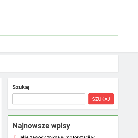
Szukaj
SZUKAJ
Najnowsze wpisy
Jakie zawody znikną w motoryzacji w